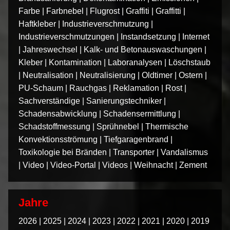
Farbe
|
Farbnebel
|
Flugrost
|
Graffiti
|
Graffitti
|
Haftkleber
|
Industrieverschmutzung
|
Industrieverschmutzungen
|
Instandsetzung
|
Internet
|
Jahreswechsel
|
Kalk- und Betonauswaschungen
|
Kleber
|
Kontamination
|
Laboranalysen
|
Löschstaub
|
Neutralisation
|
Neutralisierung
|
Oldtimer
|
Ostern
|
PU-Schaum
|
Rauchgas
|
Reklamation
|
Rost
|
Sachverständige
|
Sanierungstechniker
|
Schadensabwicklung
|
Schadensermittlung
|
Schadstoffmessung
|
Sprühnebel
|
Thermische
Konvektionsströmung
|
Tiefgaragenbrand
|
Toxikologie bei Bränden
|
Transporter
|
Vandalismus
|
Video
|
Video-Portal
|
Videos
|
Weihnacht
|
Zement
Jahre
2026
|
2025
|
2024
|
2023
|
2022
|
2021
|
2020
|
2019