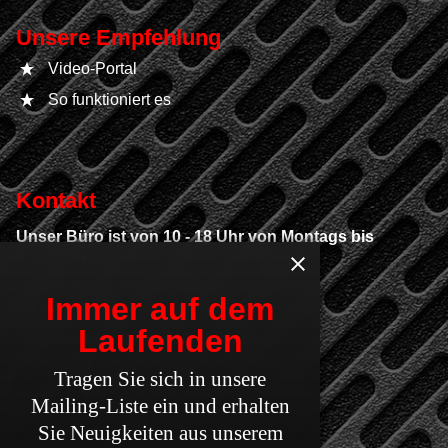
Unsere Empfehlung
Video-Portal
So funktioniert es
Kontakt
Unser Büro ist von 10 - 18 Uhr von Montags bis
Freitags besetzt.
Immer auf dem
GAS Technologiezentrum
Laufenden
Brandsanierung von Kfz & LKW
Entfernung von Industrieverschmutzungen
Tragen Sie sich in unsere
Mailing-Liste ein und erhalten
Inh. Gregor Retkowski
Sie Neuigkeiten aus unserem