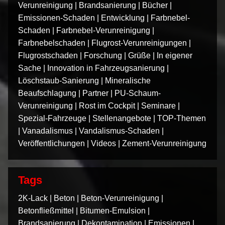
Verunreinigung
|
Brandsanierung
|
Bücher
|
Emissionen-Schaden
|
Entwicklung
|
Farbnebel-
Schaden
|
Farbnebel-Verunreinigung
|
Farbnebelschaden
|
Flugrost-Verunreinigungen
|
Flugrostschaden
|
Forschung
|
Grüße
|
In eigener
Sache
|
Innovation in Fahrzeugsanierung
|
Löschstaub-Sanierung
|
Mineralische
Beaufschlagung
|
Partner
|
PU-Schaum-
Verunreinigung
|
Rost im Cockpit
|
Seminare
|
Spezial-Fahrzeuge
|
Stellenangebote
|
TOP-Themen
|
Vanadalismus
|
Vandalismus-Schaden
|
Veröffentlichungen
|
Videos
|
Zement-Verunreinigung
Tags
2K-Lack
|
Beton
|
Beton-Verunreinigung
|
Betonfließmittel
|
Bitumen-Emulsion
|
Brandsanierung
|
Dekontamination
|
Emissionen
|