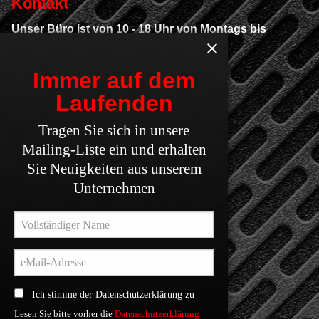
Kontakt
Unser Büro ist von 10 - 18 Uhr von Montags bis
Freitags besetzt.
Immer auf dem
GAS Technologiezentrum
Laufenden
Brandsanierung von Kfz & LKW
Entfernung von Industrieverschmutzungen
Tragen Sie sich in unsere
Mailing-Liste ein und erhalten
Inh. Gregor Retkowski
Sie Neuigkeiten aus unserem
Unternehmen
Schmerlecker Dorf 21, 59597 Erwitte
Deutschland / Germany / Allemagne
+49 (0) 2945 - 20275 00
+49 (0) 2945 - 20275 01
+49 (0) 172 - 5374294
Ich stimme der Datenschutzerklärung zu
Lesen Sie bitte vorher die
Datenschutzerklärung