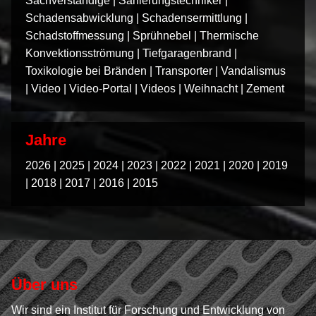
Sachverständige
|
Sanierungstechniker
|
Schadensabwicklung
|
Schadensermittlung
|
Schadstoffmessung
|
Sprühnebel
|
Thermische
Konvektionsströmung
|
Tiefgaragenbrand
|
Toxikologie bei Bränden
|
Transporter
|
Vandalismus
|
Video
|
Video-Portal
|
Videos
|
Weihnacht
|
Zement
Jahre
2026
|
2025
|
2024
|
2023
|
2022
|
2021
|
2020
|
2019
|
2018
|
2017
|
2016
|
2015
Über uns
Wir sind ein Institut für Forschung und Entwicklung von