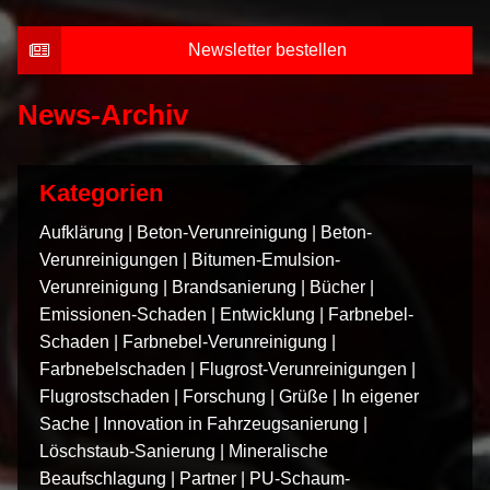
Newsletter bestellen
News-Archiv
Kategorien
Aufklärung
|
Beton-Verunreinigung
|
Beton-
Verunreinigungen
|
Bitumen-Emulsion-
Verunreinigung
|
Brandsanierung
|
Bücher
|
Emissionen-Schaden
|
Entwicklung
|
Farbnebel-
Schaden
|
Farbnebel-Verunreinigung
|
Farbnebelschaden
|
Flugrost-Verunreinigungen
|
Flugrostschaden
|
Forschung
|
Grüße
|
In eigener
Sache
|
Innovation in Fahrzeugsanierung
|
Löschstaub-Sanierung
|
Mineralische
Beaufschlagung
|
Partner
|
PU-Schaum-