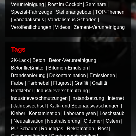
Verunreinigung
|
Rost im Cockpit
|
Seminare
|
Spezial-Fahrzeuge
|
Stellenangebote
|
TOP-Themen
|
Vanadalismus
|
Vandalismus-Schaden
|
Veröffentlichungen
|
Videos
|
Zement-Verunreinigung
Tags
2K-Lack
|
Beton
|
Beton-Verunreinigung
|
Betonfließmittel
|
Bitumen-Emulsion
|
Brandsanierung
|
Dekontamination
|
Emissionen
|
Farbe
|
Farbnebel
|
Flugrost
|
Graffiti
|
Graffitti
|
Haftkleber
|
Industrieverschmutzung
|
Industrieverschmutzungen
|
Instandsetzung
|
Internet
|
Jahreswechsel
|
Kalk- und Betonauswaschungen
|
Kleber
|
Kontamination
|
Laboranalysen
|
Löschstaub
|
Neutralisation
|
Neutralisierung
|
Oldtimer
|
Ostern
|
PU-Schaum
|
Rauchgas
|
Reklamation
|
Rost
|