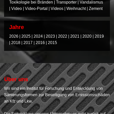
Toxikologie bei Bränden
|
Transporter
|
Vandalismus
|
Video
|
Video-Portal
|
Videos
|
Weihnacht
|
Zement
Jahre
2026
|
2025
|
2024
|
2023
|
2022
|
2021
|
2020
|
2019
|
2018
|
2017
|
2016
|
2015
Über uns
Wir sind ein Institut für Forschung und Entwicklung von
Sanierungsformen zur Beseitigung von Emissionsschäden
an Kfz und Lkw.
Die Entwicklung unseres Unternehmens geht zurück auf