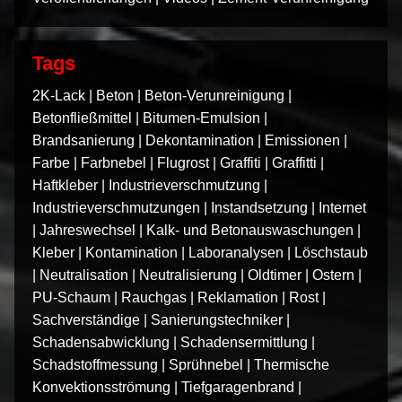
Tags
2K-Lack
|
Beton
|
Beton-Verunreinigung
|
Betonfließmittel
|
Bitumen-Emulsion
|
Brandsanierung
|
Dekontamination
|
Emissionen
|
Farbe
|
Farbnebel
|
Flugrost
|
Graffiti
|
Graffitti
|
Haftkleber
|
Industrieverschmutzung
|
Industrieverschmutzungen
|
Instandsetzung
|
Internet
|
Jahreswechsel
|
Kalk- und Betonauswaschungen
|
Kleber
|
Kontamination
|
Laboranalysen
|
Löschstaub
|
Neutralisation
|
Neutralisierung
|
Oldtimer
|
Ostern
|
PU-Schaum
|
Rauchgas
|
Reklamation
|
Rost
|
Sachverständige
|
Sanierungstechniker
|
Schadensabwicklung
|
Schadensermittlung
|
Schadstoffmessung
|
Sprühnebel
|
Thermische
Konvektionsströmung
|
Tiefgaragenbrand
|