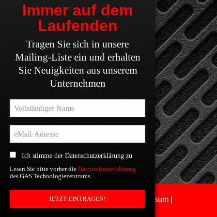
Immer auf dem
GAS Technologiezentrum
Laufenden
Brandsanierung von Kfz & LKW
Entfernung von Industrieverschmutzungen
Tragen Sie sich in unsere
Mailing-Liste ein und erhalten
Inh. Gregor Retkowski
Sie Neuigkeiten aus unserem
Unternehmen
Schmerlecker Dorf 21, 59597 Erwitte
Deutschland / Germany / Allemagne
+49 (0) 2945 - 20275 00
+49 (0) 2945 - 20275 01
+49 (0) 172 - 5374294
Ich stimme der Datenschutzerklärung zu
Lesen Sie bitte vorher die
Datenschutzerklärung
des GAS Technologiezentrums
JETZT EINTRAGEN!
© 2025 GAS Technologiezentrum |
Impressum
|
Datenschutzerklärung