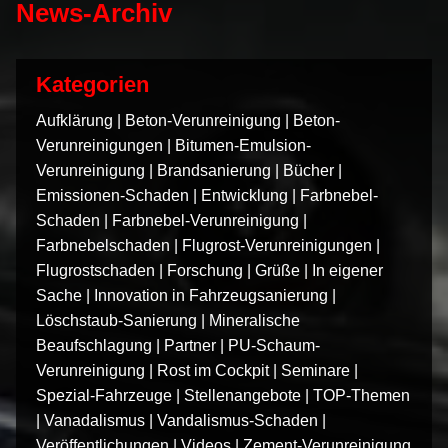
News-Archiv
Kategorien
Aufklärung
|
Beton-Verunreinigung
|
Beton-
Verunreinigungen
|
Bitumen-Emulsion-
Verunreinigung
|
Brandsanierung
|
Bücher
|
Emissionen-Schaden
|
Entwicklung
|
Farbnebel-
Schaden
|
Farbnebel-Verunreinigung
|
Farbnebelschaden
|
Flugrost-Verunreinigungen
|
Flugrostschaden
|
Forschung
|
Grüße
|
In eigener
Sache
|
Innovation in Fahrzeugsanierung
|
Löschstaub-Sanierung
|
Mineralische
Beaufschlagung
|
Partner
|
PU-Schaum-
Verunreinigung
|
Rost im Cockpit
|
Seminare
|
Spezial-Fahrzeuge
|
Stellenangebote
|
TOP-Themen
|
Vanadalismus
|
Vandalismus-Schaden
|
Veröffentlichungen
|
Videos
|
Zement-Verunreinigung