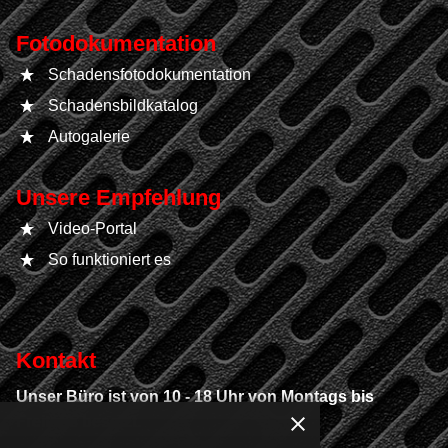
Fotodokumentation
Schadensfotodokumentation
Schadensbildkatalog
Autogalerie
Unsere Empfehlung
Video-Portal
So funktioniert es
Kontakt
Unser Büro ist von 10 - 18 Uhr von Montags bis
Freitags besetzt.