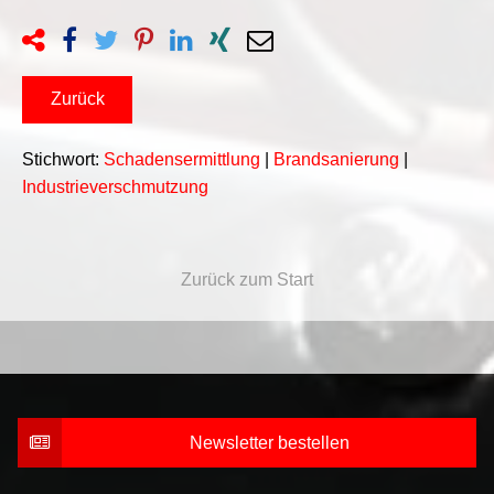
Zurück
Stichwort:
Schadensermittlung
|
Brandsanierung
|
Industrieverschmutzung
Zurück zum Start
Newsletter bestellen